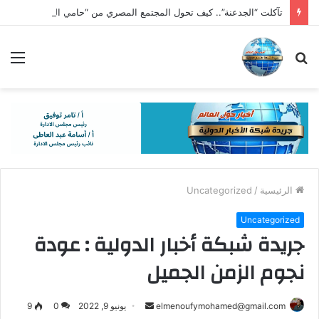
تآكلت “الجدعنة”.. كيف تحول المجتمع المصري من “حامي الدار” إلى “متفرج بالهاتف”؟
بحث
الق
عن
الرئيسية
/
Uncategorized
Uncategorized
جريدة شبكة أخبار الدولية : عودة
نجوم الزمن الجميل
أرسل
elmenoufymohamed@gmail.com
يونيو 9, 2022
0
9