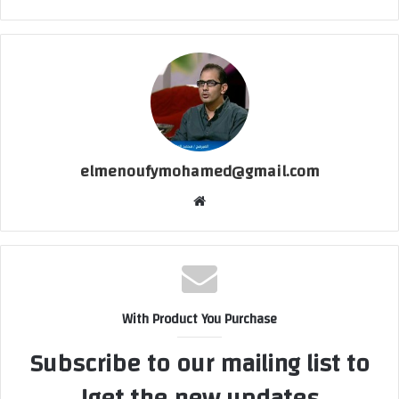
elmenoufymohamed@gmail.com
موقع
الويب
With Product You Purchase
Subscribe to our mailing list to
get the new updates!