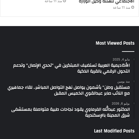
الاجتماعي لتهنئة وكيل الوزارة
منذ 11 ساعة
منذ 11 ساعة
Most Viewed Posts
مايو 4, 2025
الأكاديمية العربية تستضيف المبتكرين في “تحدي الإتصال” وتدعم
التحول الرقمي بالقرية الذكية
منذ يومين
مستقبل وطن” بأشمون يواصل نهج التواصل المباشر.. لقاء جماهيري
مع النائب صابر عبدالقوي الخميس المقبل
يوليو 6, 2026
الدكتور عبدالله الفرماوي يقود نجاحات طبية متواصلة بمستشفى
شرق المدينة بالإسكندرية
Last Modified Posts