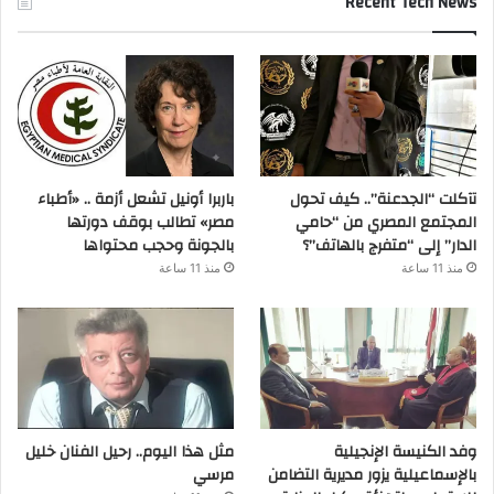
Recent Tech News
تآكلت “الجدعنة”.. كيف تحول
باربرا أونيل تشعل أزمة .. «أطباء
المجتمع المصري من “حامي
مصر» تطالب بوقف دورتها
الدار” إلى “متفرج بالهاتف”؟
بالجونة وحجب محتواها
منذ 11 ساعة
منذ 11 ساعة
وفد الكنيسة الإنجيلية
مثل هذا اليوم.. رحيل الفنان خليل
بالإسماعيلية يزور مديرية التضامن
مرسي