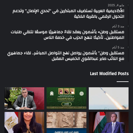
مايو 4, 2025
الأكاديمية العربية تستضيف المبتكرين في “تحدي الإتصال” وتدعم
التحول الرقمي بالقرية الذكية
منذ 3 أيام
مستقبل وطن» بأشمون يعقد لقاءً جماهيريًا موسعًا لتلقي طلبات
المواطنين.. تأكيدًا لنهج الحزب في خدمة الناس
منذ 5 أيام
مستقبل وطن” بأشمون يواصل نهج التواصل المباشر.. لقاء جماهيري
مع النائب صابر عبدالقوي الخميس المقبل
Last Modified Posts